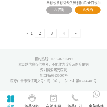
单颗或多颗牙缺失微创种植/全口或半
口种植修复/3D数字化种植修复/即刻种
咨询
预约
植即刻修复/上颌窦内外提升手术。
«
1
2
3
4
»
预约热线：0755-82316199
本网站信息仅供参考，不能作为诊疗及医疗依据
深圳博爱曙光医院
粤ICP备09136007号
医疗广告审查证明文号：粤（B）广【2025】第03-14-403号
首页
免费预约
在线客服
免费电话
来院路线