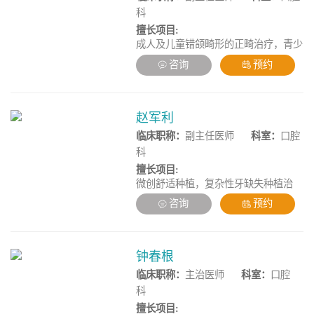
科
擅长项目:
成人及儿童错颌畸形的正畸治疗，青少
年牙性及骨性畸形矫治，无托槽隐形矫
咨询
预约
正技术，轻力矫治托槽技术，微创美学
修复技术，成人美学矫治，数字化精确
正畸，复杂疑难病例矫治，多学科复合
病例矫治
赵军利
临床职称：
副主任医师
科室：
口腔
科
擅长项目:
微创舒适种植，复杂性牙缺失种植治
疗，全口/半口种植手术，全口/半口即
咨询
预约
刻负重种植，上颌窦内、外提升术，复
杂疑难种植穿翼种植手术，各类骨移
植、骨劈开等骨增量手术，各项口腔颌
面外科手术及口腔肿瘤切除手术、可会
钟春根
诊口腔颌面外科疾病、口腔关节疾病，
临床职称：
主治医师
科室：
口腔
口腔粘膜病等
科
擅长项目: