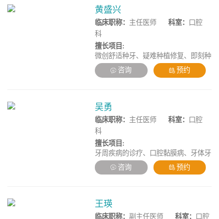
黄盛兴
临床职称：
主任医师
科室：
口腔
科
擅长项目:
微创舒适种牙、疑难种植修复、即刻种
植/即刻负重、高龄精准种植、牙列缺
咨询
预约
陷种植修复、口腔颌面肿瘤、颌面创伤
修复治疗
吴勇
临床职称：
主任医师
科室：
口腔
科
擅长项目:
牙周疾病的诊疗、口腔黏膜病、牙体牙
髓病治疗、疑难牙周病的系统性治疗、
咨询
预约
复杂牙周病的综合性治疗。
王瑛
临床职称：
副主任医师
科室：
口腔