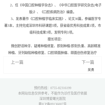
2、任《中国口腔种植学杂志》、《中华口腔医学研究杂志(电子
版)》、《口腔疾病防治》编委。
3、发表著作《口腔种植学临床实践》、论文30篇，参编医学专
著3本，主持完成深圳市科研课题3项，获省级优秀科技成果1项，市
级科技成果3项，发明专利1项。
擅长项目：
微创舒适种牙、疑难种植修复、即刻种植/即刻负重、高龄精准
种植、牙列缺陷种植修复、口腔颌面肿瘤、颌面创伤修复治疗
上一篇
下一篇
吴勇
预约热线：0755-82316199
本网站信息仅供参考，不能作为诊疗及医疗依据
深圳博爱曙光医院
粤ICP备09136007号