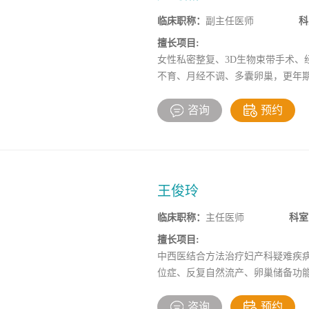
临床职称：
副主任医师
科
擅长项目:
女性私密整复、3D生物束带手术、
不育、月经不调、多囊卵巢，更年
器脱垂手术。
咨询
预约
王俊玲
临床职称：
主任医师
科室
擅长项目:
中西医结合方法治疗妇产科疑难疾
位症、反复自然流产、卵巢储备功
咨询
预约