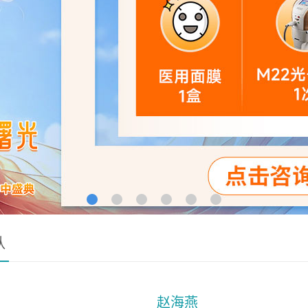
队
赵海燕