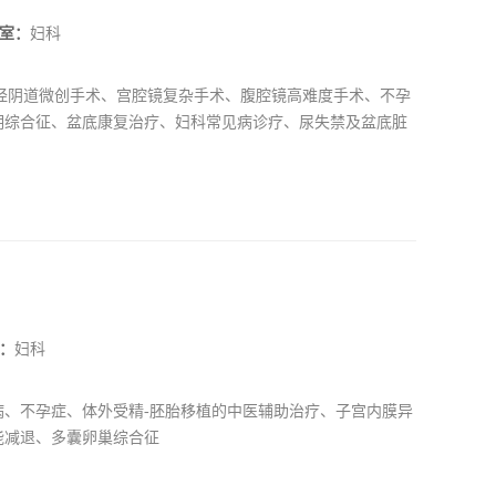
室：
妇科
经阴道微创手术、宫腔镜复杂手术、腹腔镜高难度手术、不孕
期综合征、盆底康复治疗、妇科常见病诊疗、尿失禁及盆底脏
：
妇科
病、不孕症、体外受精-胚胎移植的中医辅助治疗、子宫内膜异
能减退、多囊卵巢综合征