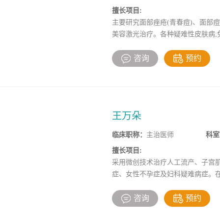
擅长项目:
主要研究面部痤疮(青春痘)、面部
美容激光治疗。各种疑难性皮肤病;
咨询
预约
王万朵
临床职称：
主治医师
科室
擅长项目:
采用微创技术治疗人工流产、子宫
症、女性不孕症及妇科疑难病症。
私密整形，轻私密维养，可根治各
咨询
预约