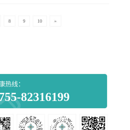
8
9
10
»
康热线：
755-82316199