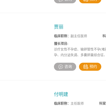
贾丽
临床职称：
副主任医师
科
擅长项目:
诊疗女性不孕症、输卵管性不孕(堵
孕、内分泌失调、多囊卵巢综合征
血、免疫性不孕、排卵障碍、孕前
不孕不育各类不孕症的诊治等疑难
咨询
预约
了生育梦。
付明建
临床职称：
主任医师
科室