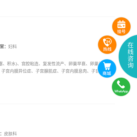
在
室：
妇科
线
咨
塞、积水)、宫腔粘连、复发性流产、卵巢早衰、卵巢性不
询
、子宫内膜异位症、子宫腺肌症、子宫内膜息肉、子宫异常出
检查、婚前检查、辅助生殖治疗、生育力评估、输卵管治疗、
病症的诊断与治疗，对生育方面操作娴熟成功帮助众多患者圆
：
皮肤科