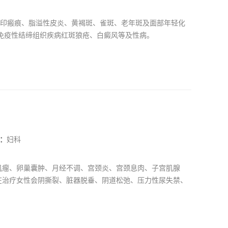
痘印瘢痕、脂溢性皮炎、黄褐斑、雀斑、老年斑及面部年轻化
免疫性结缔组织疾病红斑狼疮、白癜风等及性病。
：
妇科
肌瘤、卵巢囊肿、月经不调、宫颈炎、宫颈息肉、子宫肌腺
在治疗女性会阴撕裂、脏器脱垂、阴道松弛、压力性尿失禁、
类顽固性的妇科炎症，外阴白斑，外阴瘙痒有自己根治秘方。