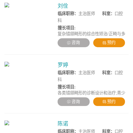
刘佺
临床职称：
主治医师
科室：
口腔
科
擅长项目:
复杂错颌畸形的综合性矫治/正畸与多
学科的联合治疗/数字化隐形正畸/发育
咨询
预约
期儿童疑难正畸治疗。
罗婷
临床职称：
主治医师
科室：
口腔
科
擅长项目:
各类错颌畸形的诊断设计和治疗;青少
年牙列畸形及发育不良的早期诊断治
咨询
预约
疗。擅长牙列缺损 烤瓷牙修复 美学贴
面 嵌体 活动义齿修复 吸附性义齿。擅
长牙周疾病如牙龈出血 牙体牙髓疾病
如牙疼等症状的治疗。
陈诺
临床职称：
主治医师
科室：
口腔