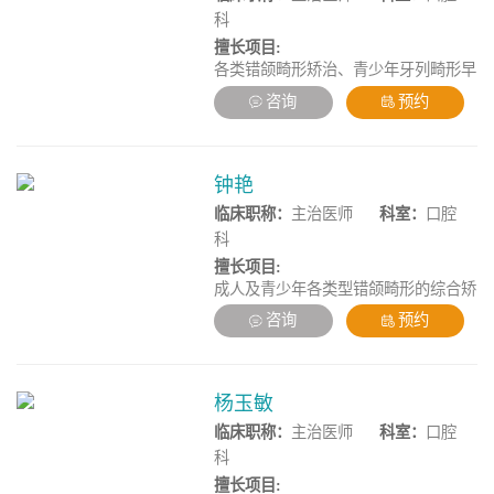
科
擅长项目:
各类错颌畸形矫治、青少年牙列畸形早
矫、前牙美学修复、数字化修复、牙体
咨询
预约
牙髓病治疗、复杂牙周病综合治疗、疑
难根管的显微治疗。
钟艳
临床职称：
主治医师
科室：
口腔
科
擅长项目:
成人及青少年各类型错颌畸形的综合矫
治;传统固定矫正及数字化隐形矫正。
咨询
预约
杨玉敏
临床职称：
主治医师
科室：
口腔
科
擅长项目: