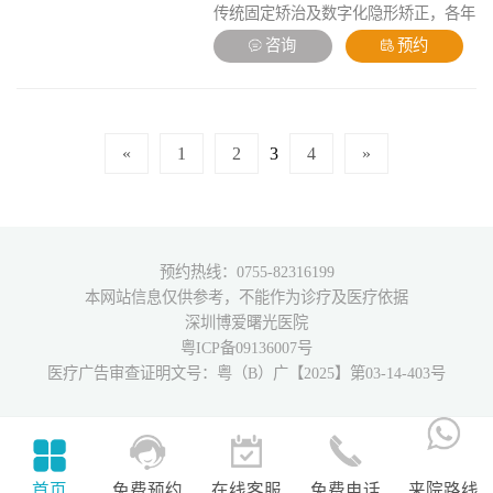
传统固定矫治及数字化隐形矫正，各年
龄段、各类型错颌畸形矫治，青少年正
咨询
预约
畸，牙齿美学修复
«
1
2
3
4
»
预约热线：0755-82316199
本网站信息仅供参考，不能作为诊疗及医疗依据
深圳博爱曙光医院
粤ICP备09136007号
医疗广告审查证明文号：粤（B）广【2025】第03-14-403号
首页
免费预约
在线客服
免费电话
来院路线